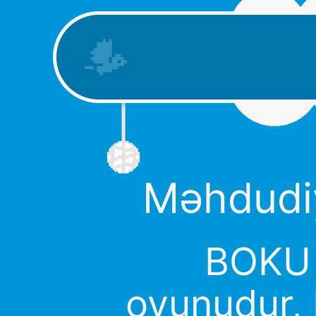
Məhdudiy
BOKU 
oyunudur, 