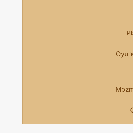
Pl
Oyunç
Məzmu