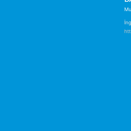
Mu
İng
ht