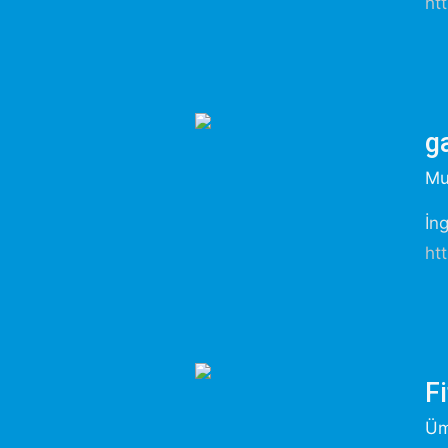
ht
g
Mu
İng
ht
Fi
Üm