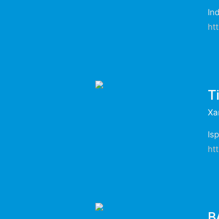
Ind
ht
T
Xa
Isp
ht
B