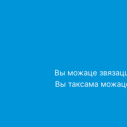
Вы можаце звязацц
Вы таксама можаце