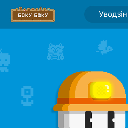
Уводзі