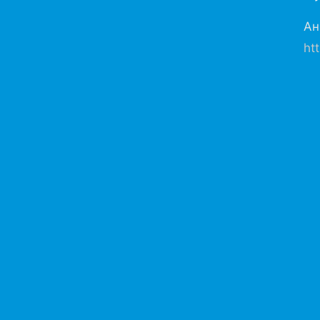
Ан
ht