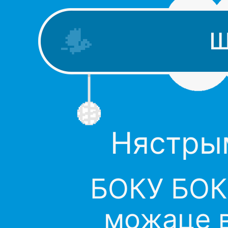
Ш
Нястрым
БОКУ БОКУ
можаце в