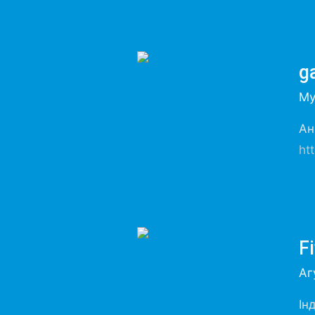
g
Му
Ан
ht
Fi
Аг
Ін