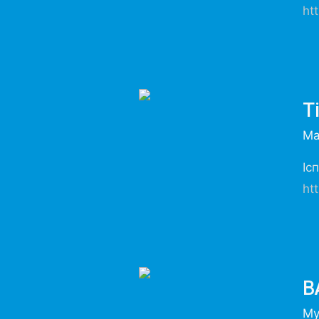
ht
T
Ма
Іс
ht
B
Му