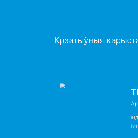
Крэатыўныя карыстал
T
Ар
Ін
ht