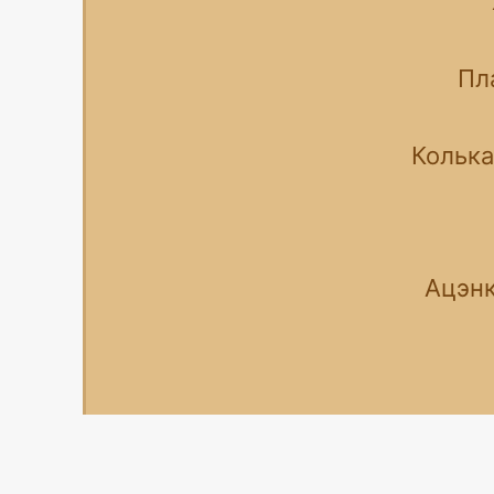
Пл
Колька
Ацэнк