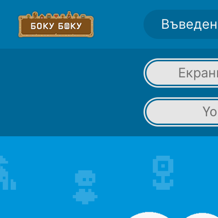
Въведен
Екран
Yo