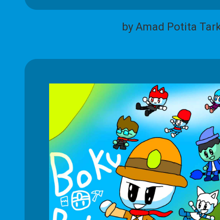
by Amad Potita Tar