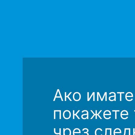
Ако имате
покажете 
чрез след