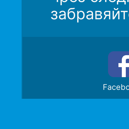
забравяйт
Faceb