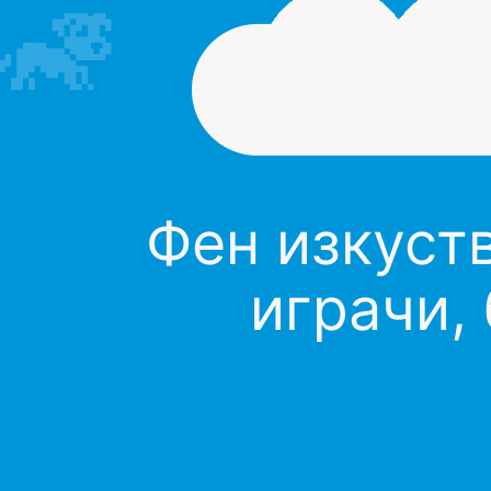
Фен изкуств
играчи,