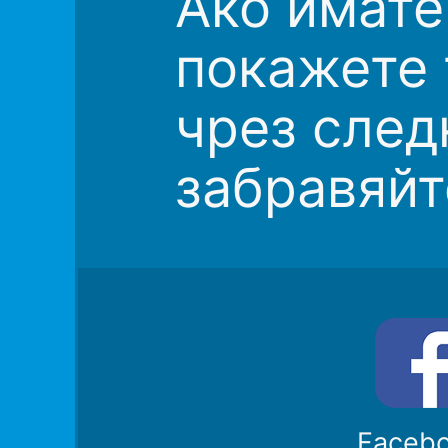
Ако имате
покажете 
чрез след
забравяйт
Faceb