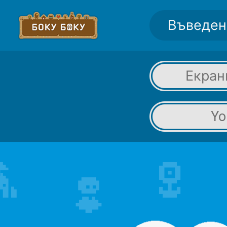
Въведен
Екран
Yo