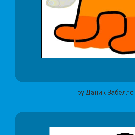
by Даник Забелло