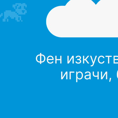
Фен изкуств
играчи,