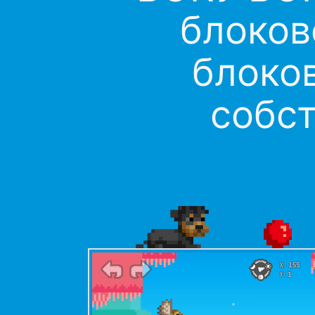
блоков
блоков
собст