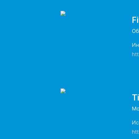
Fi
Об
Ин
ht
T
Мо
Ис
ht