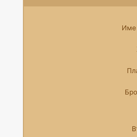
Име 
Пл
Бро
В