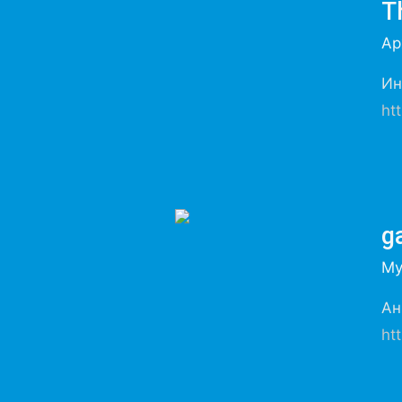
T
Ар
Ин
ht
g
Му
Ан
ht