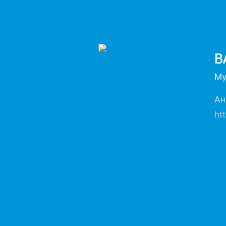
B
Му
Ан
ht