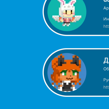
Ар
Ин
ht
Д
Об
Ру
ht