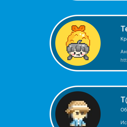
T
Кр
Ан
ht
T
Об
Ис