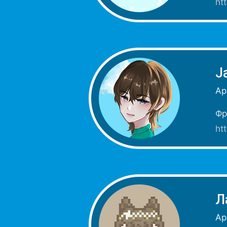
ht
J
Ар
Фр
ht
Л
Ар