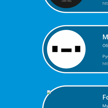
ht
М
Об
Ру
ht
F
Му