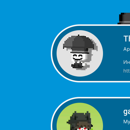
T
Ар
Ин
ht
g
Му