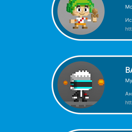
Мо
Ис
ht
B
Му
Ан
ht