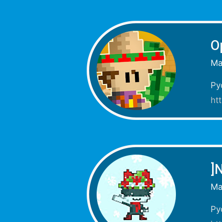
О
Ма
Ру
ht
]
Ма
Ру