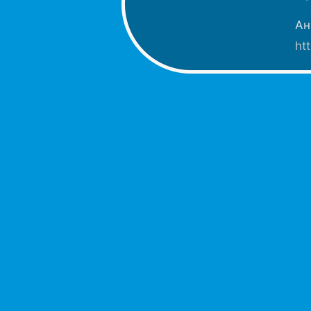
Ан
ht