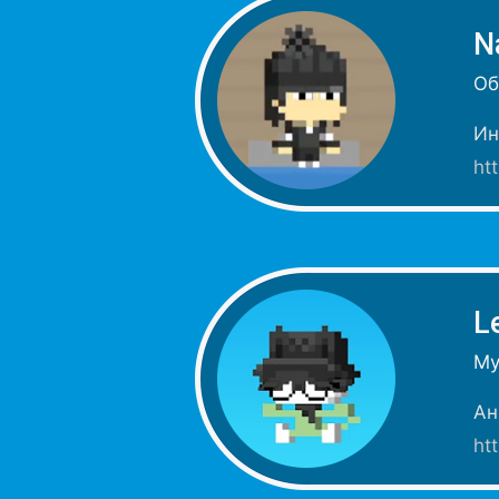
N
Об
Ин
ht
L
Му
Ан
ht