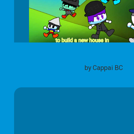
by Cappai BC