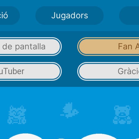
ió
Jugadors
 de pantalla
Fan A
Gràci
uTuber