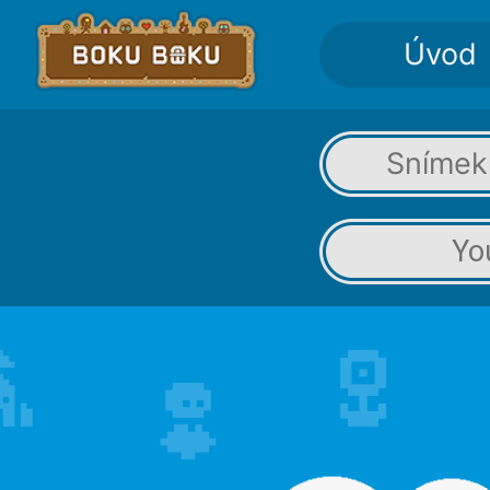
Úvod
Snímek
Yo