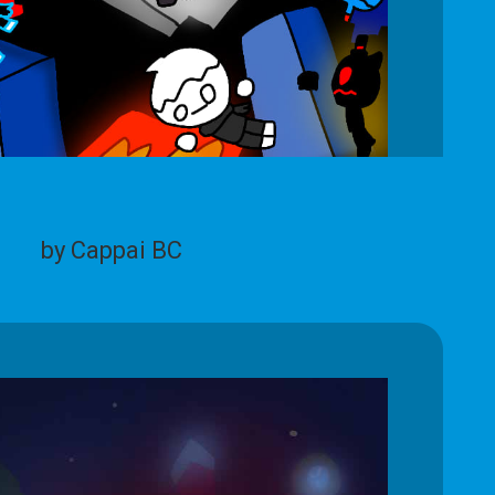
by Cappai BC