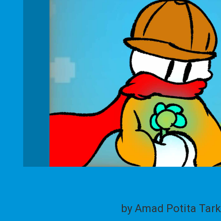
by Amad Potita Tark