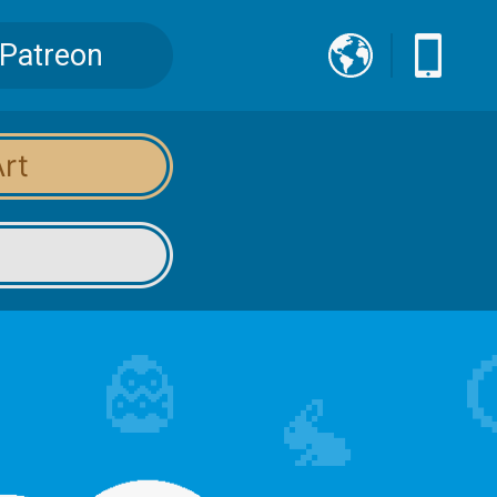
Patreon
rt