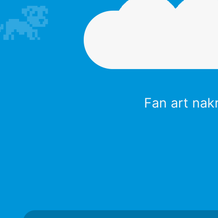
Fan art nak