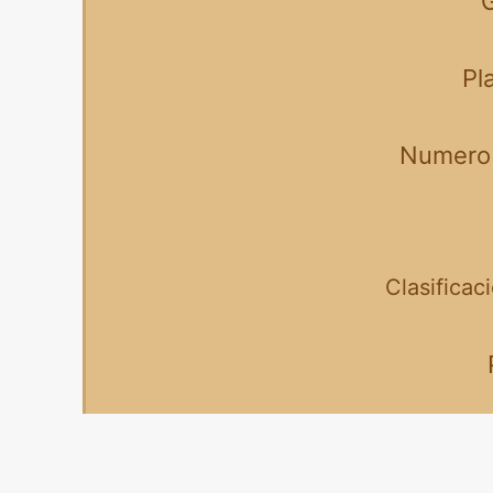
Pl
Numero 
Clasificac