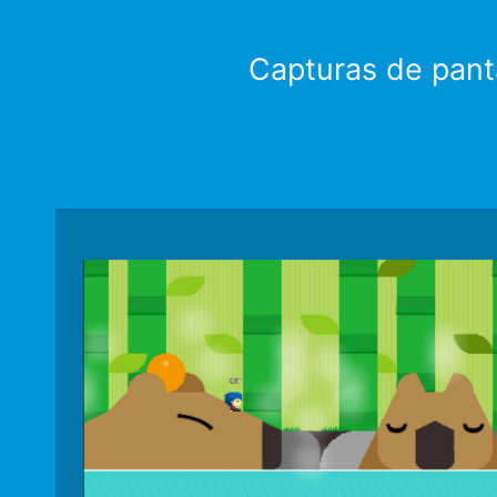
Capturas de panta