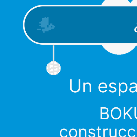
Un espa
BOKU
construcc