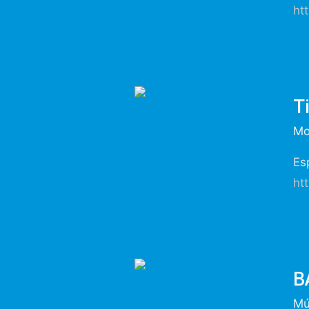
ht
T
Mo
Es
ht
B
Mú