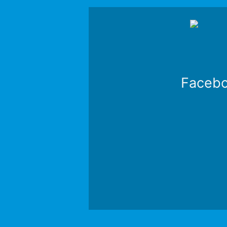
Faceb