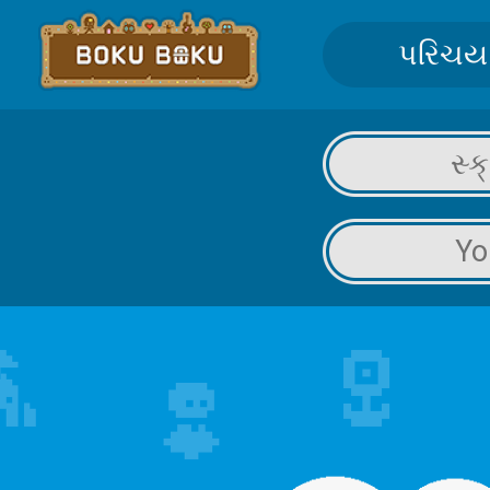
પરિચય
સ્
Yo