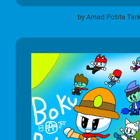
by Amad Potita Tar