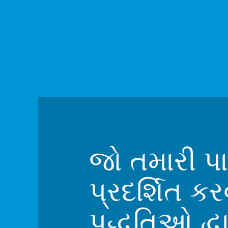
જો તમારી પા
પ્રદર્શિત કર
પદ્ધતિઓ દ્વ