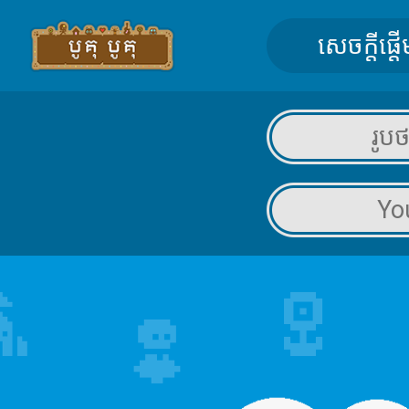
សេចក្តីផ្តើ
រូប
Yo