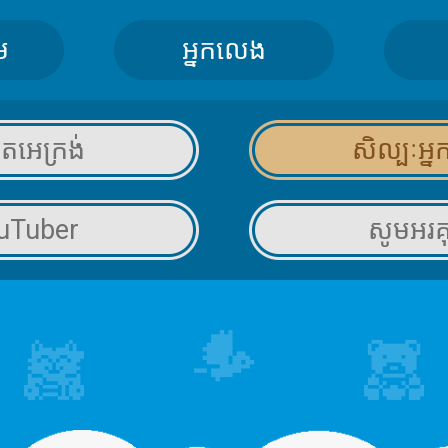
ម
អ្នកលេង
ថតអេក្រង់
សិល្បៈអ្នក
សូមអរ
uTuber