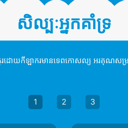
សិល្បៈអ្នកគាំទ្រ
ទ្រ គូរដោយកីឡាករមានទេពកោសល្យ អរគុណសម្រ
1
2
3