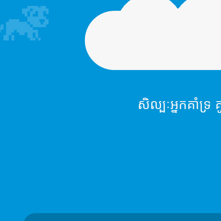
សិល្បៈអ្នកគាំ