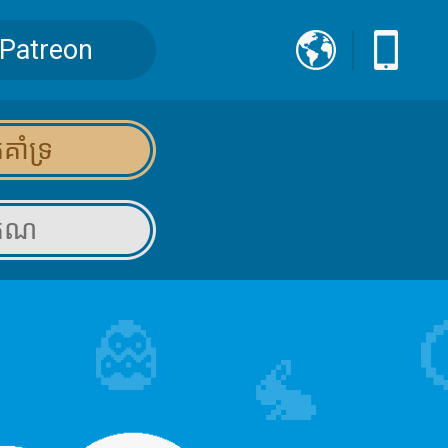
Patreon
គាំទ្រ
គុណ