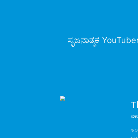
ಸೃಜನಾತ್ಮಕ YouTuber
T
ವಾಸ
ಇಂ