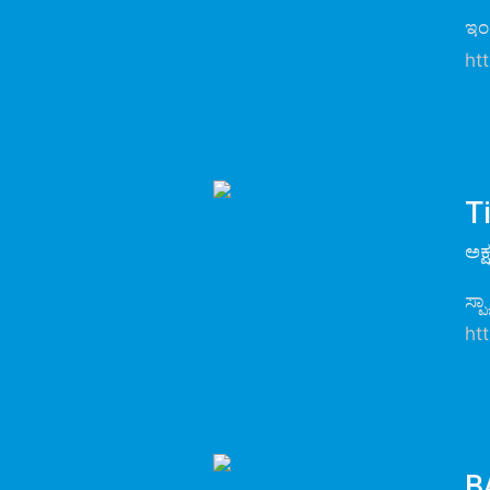
ಇಂ
ht
T
ಅಕ
ಸ್ಪ್
ht
B