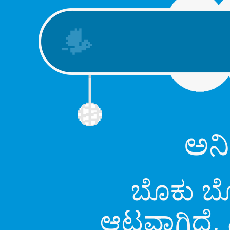
ಅನಿ
ಬೊಕು ಬೊಕ
ಆಟವಾಗಿದೆ, ನ