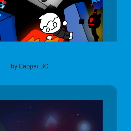
by Cappai BC