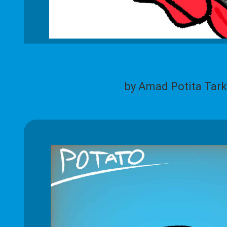
by Amad Potita Tark