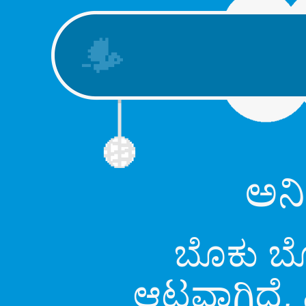
ಅನಿ
ಬೊಕು ಬೊಕ
ಆಟವಾಗಿದೆ, ನ