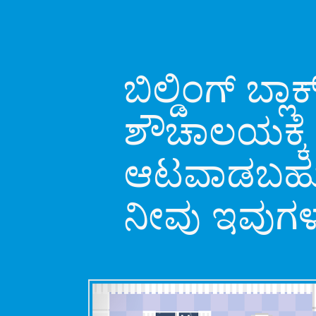
ಬಿಲ್ಡಿಂಗ್ ಬ್
ಶೌಚಾಲಯಕ್ಕೆ
ಆಟವಾಡಬಹು
ನೀವು ಇವುಗಳನ್