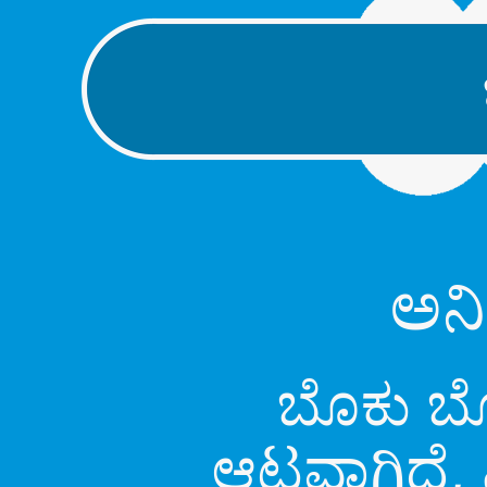
ಅನಿ
ಬೊಕು ಬೊಕ
ಆಟವಾಗಿದೆ, ನ