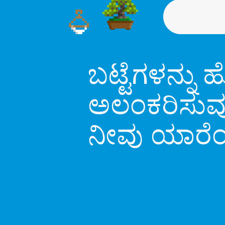
ಬಟ್ಟೆಗಳನ್ನು 
ಅಲಂಕರಿಸುವ
ನೀವು ಯಾರೆಂಬ