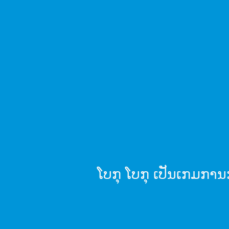
ໂບກຸ ໂບກຸ ເປັນ​ເກມ​ການ​ກໍ່