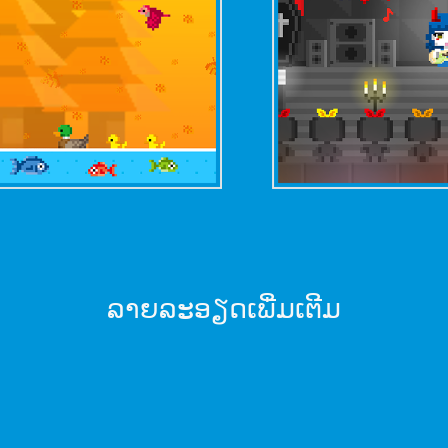
ລາຍ​ລະ​ອຽດ​ເພີ່ມ​ເຕີມ