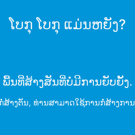
ໂບກຸ ໂບກຸ ແມ່ນຫຍັງ?
ພື້ນທີ່ສ້າງສັນທີ່ບໍ່ມີການຍັບຍັ້ງ.
​ສ້າງ​ຕັນ​, ທ່ານ​ສາ​ມາດ​ໃຊ້​ການ​ກໍ່​ສ້າງ​ການ​