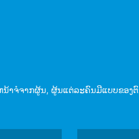
ພາບໜ້າຈໍ
ນ້າຈໍຈາກຜູ້ນ, ຜູ້ນແຕ່ລະຄົນມີແບບຂອງຕົ