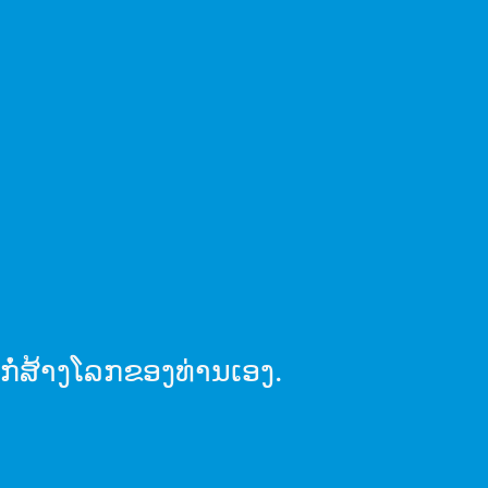
ກໍ່​ສ້າງ​ໂລກ​ຂອງ​ທ່ານ​ເອງ​.