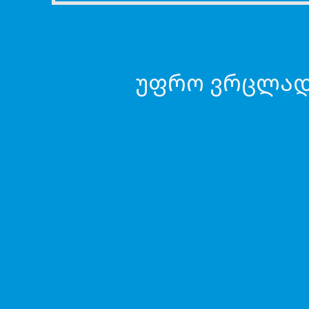
უფრო ვრცლა
სკრინშოტ