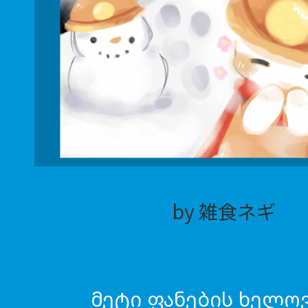
by 雑食ネギ
მეტი ფანების ხელო