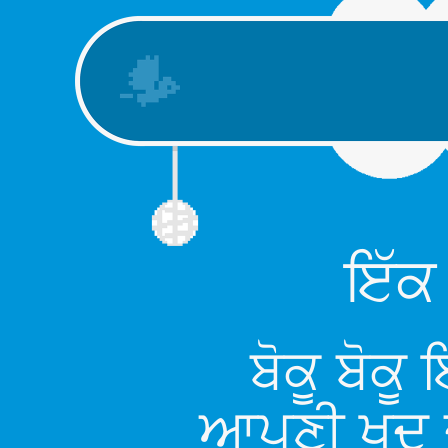
ਇੱਕ
ਬੋਕੂ ਬੋਕੂ
ਆਪਣੀ ਖੁਦ 