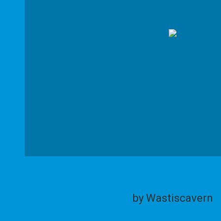
by Wastiscavern