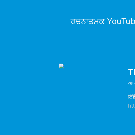
ਰਚਨਾਤਮਕ YouTuber
T
ਆਰ
ਇੰ
ht