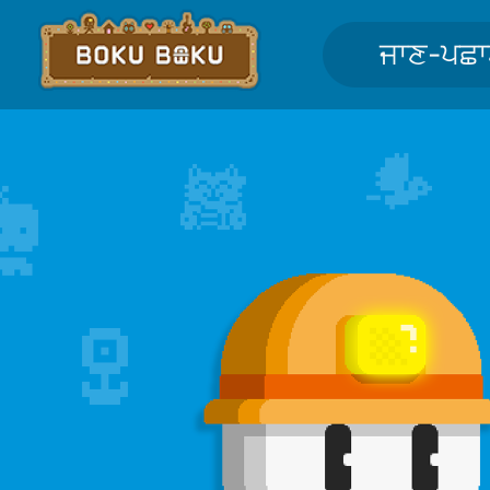
ਜਾਣ-ਪਛ