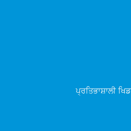
ਪ੍ਰਤਿਭਾਸ਼ਾਲੀ ਖਿ