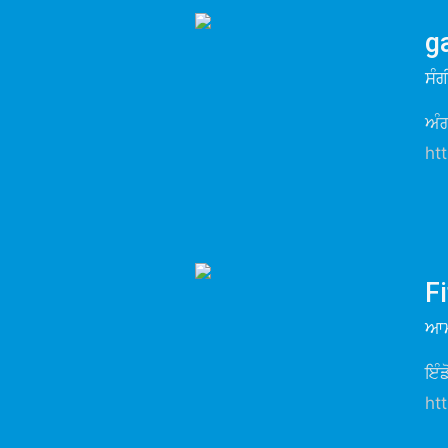
g
ਸੰ
ਅੰਗ
ht
Fi
ਆਮ
ਇੰ
ht