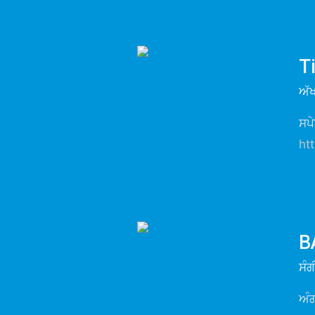
T
ਅੱ
ਸਪੇ
ht
B
ਸੰ
ਅੰਗ