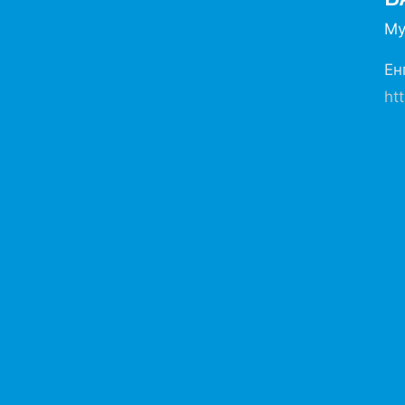
Му
Ен
ht