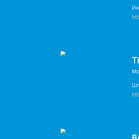
Ин
ht
T
Мо
Шп
ht
B