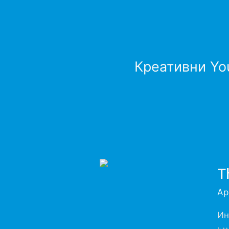
Креативни Yo
T
Ар
Ин