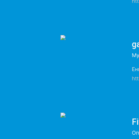
ht
g
Му
Ен
ht
Fi
Оп