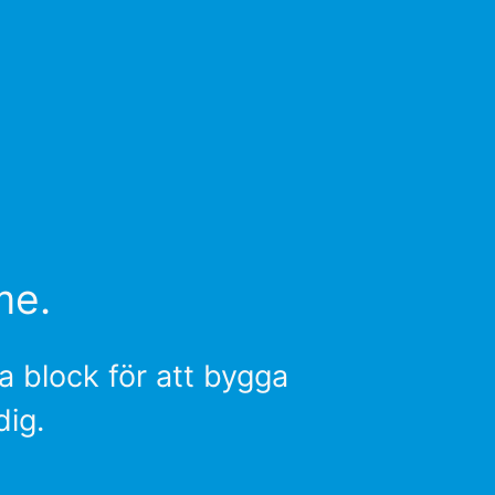
me.
 block för att bygga
dig.