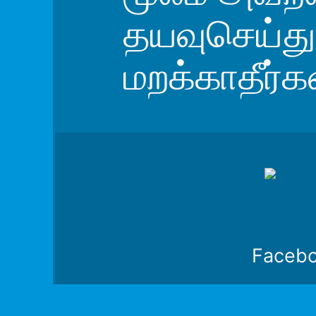
தயவுசெய்த
மறக்காதீர்க
Faceb