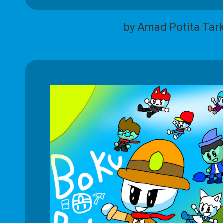
by Amad Potita Tar