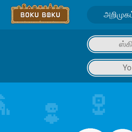
அறிமுகம
ஸ்க
Yo