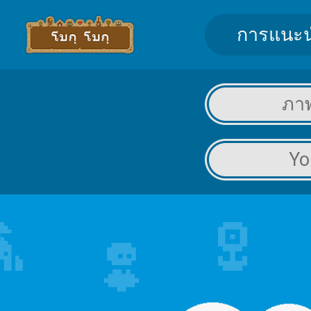
การแนะ
ภา
Yo