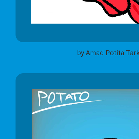
by Amad Potita Tar