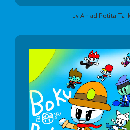
by Amad Potita Tar