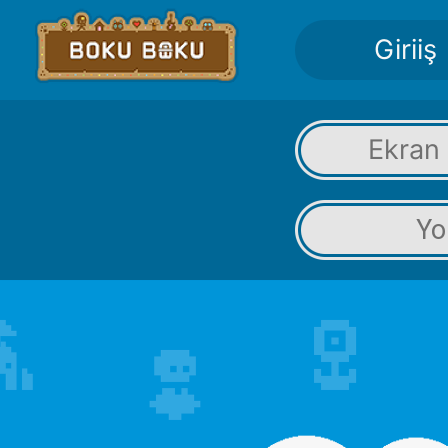
Giriiş
Ekran
Yo