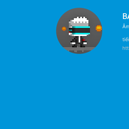
B
Âm
ti
ht