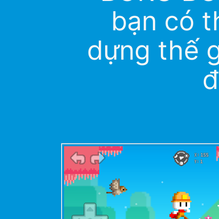
bạn có t
dựng thế g
đ