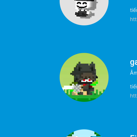
ti
ht
g
Âm
ti
ht