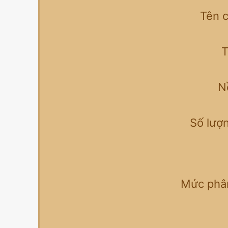
Tên c
T
N
Số lượ
Mức phân