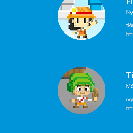
Fi
Nộ
ti
ht
T
Mô
ng
ht