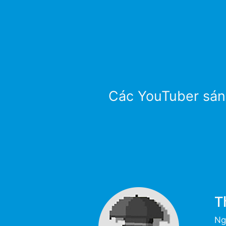
Các YouTuber sáng
T
Ngà