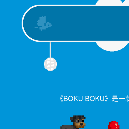
《BOKU BOKU》