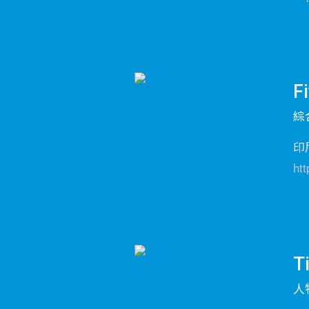
Fi
綜
印
ht
T
人