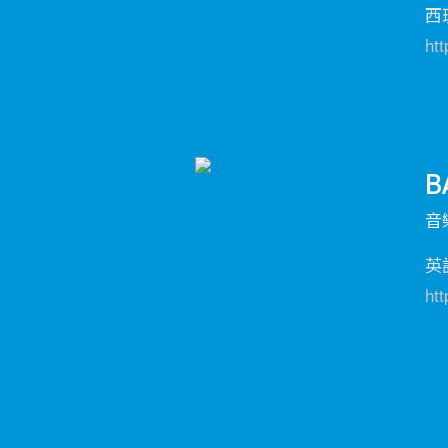
西
ht
B
音
英
ht