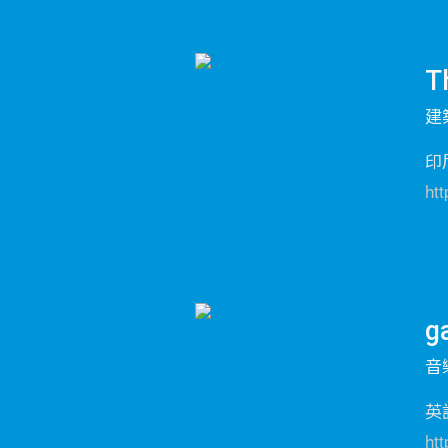
T
建
印
ht
g
音
英
ht