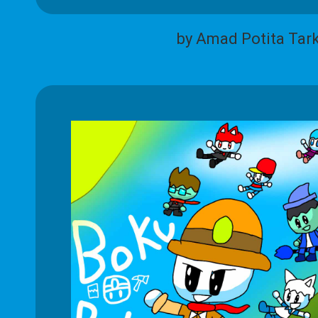
by Amad Potita Tar