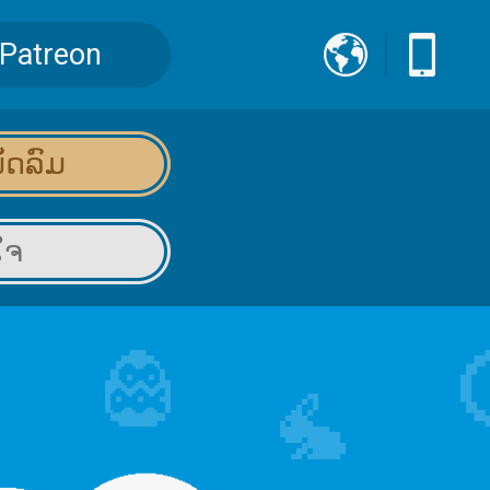
Patreon
ັດລົມ
ໃຈ