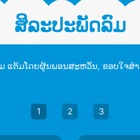
ສິລະປະພັດລົມ
ົມ ແຕ້ມໂດຍຜູ້ນພອນສະຫວັນ, ຂອບໃຈສໍາ
1
2
3