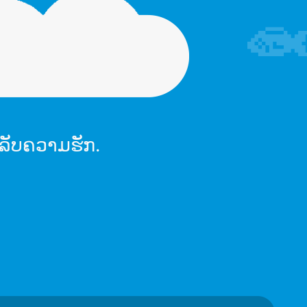
ລັບຄວາມຮັກ.