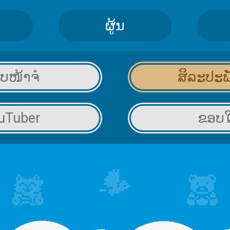
ຜູ້ນ
ບໜ້າຈໍ
ສິລະປະພ
ຂອບ
uTuber