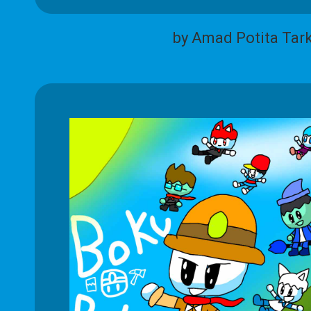
by Amad Potita Tar