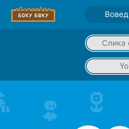
Вовед
Слика 
Yo