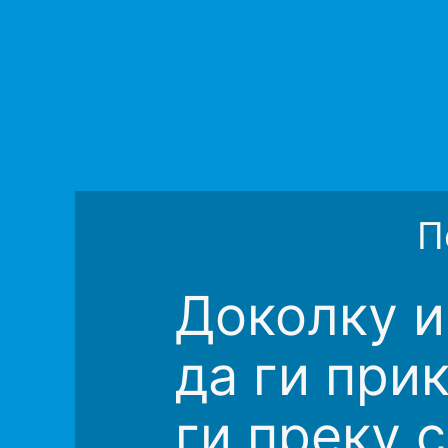
П
Доколку и
да ги при
ги преку 